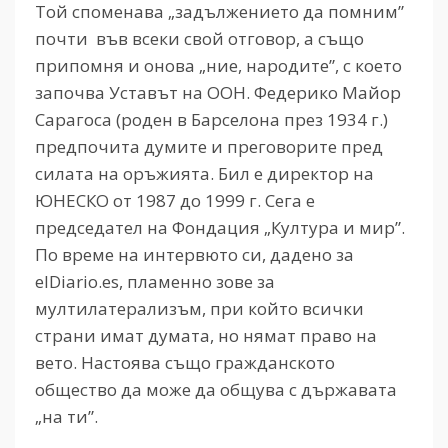
Той споменава „задължението да помним”
почти във всеки свой отговор, а също
припомня и онова „ние, народите”, с което
започва Уставът на ООН. Федерико Майор
Сарагоса (роден в Барселона през 1934 г.)
предпочита думите и преговорите пред
силата на оръжията. Бил е директор на
ЮНЕСКО от 1987 до 1999 г. Сега е
председател на Фондация „Култура и мир”.
По време на интервюто си, дадено за
elDiario.es, пламенно зове за
мултилатерализъм, при който всички
страни имат думата, но нямат право на
вето. Настоява също гражданското
общество да може да общува с държавата
„на ти”.