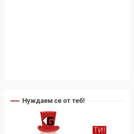
Аз съм изследовател на
геноцида. Навлизаме в
ужасяваща нова епоха
3
Съединените щати вече
дори не се преструват, че
не подкрепят терористи
4
Как се вземат милиони за
чужд труд
Нуждаем се от теб!
5
136 страни в ООН
подкрепиха Куба, България
избра да е сред 30