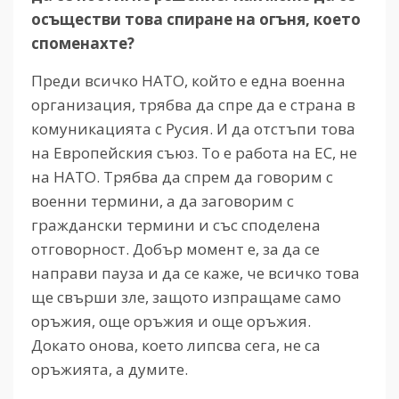
осъществи това спиране на огъня, което
споменахте?
Преди всичко НАТО, който е една военна
организация, трябва да спре да е страна в
комуникацията с Русия. И да отстъпи това
на Европейския съюз. То е работа на ЕС, не
на НАТО. Трябва да спрем да говорим с
военни термини, а да заговорим с
граждански термини и със споделена
отговорност. Добър момент е, за да се
направи пауза и да се каже, че всичко това
ще свърши зле, защото изпращаме само
оръжия, още оръжия и още оръжия.
Докато онова, което липсва сега, не са
оръжията, а думите.