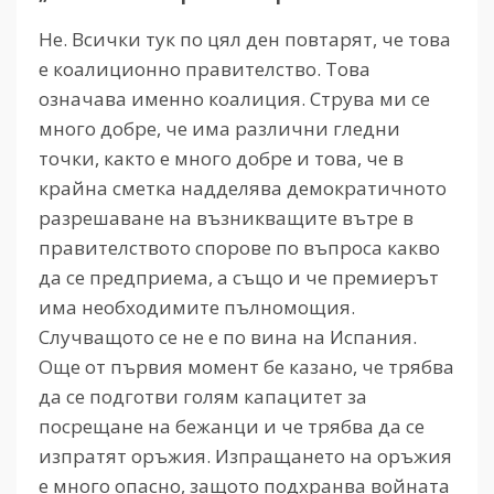
Не. Всички тук по цял ден повтарят, че това
е коалиционно правителство. Това
означава именно коалиция. Струва ми се
много добре, че има различни гледни
точки, както е много добре и това, че в
крайна сметка надделява демократичното
разрешаване на възникващите вътре в
правителството спорове по въпроса какво
да се предприема, а също и че премиерът
има необходимите пълномощия.
Случващото се не е по вина на Испания.
Още от първия момент бе казано, че трябва
да се подготви голям капацитет за
посрещане на бежанци и че трябва да се
изпратят оръжия. Изпращането на оръжия
е много опасно, защото подхранва войната