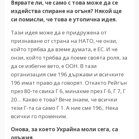
Вярвате ли, че само с това може да се
издейства спиране на огъня? Някой ще
си помисли, че това е утопична идея.
Тази идея може да е придружена от
признаване от страна на НАТО, че онзи,
който трябва да вземе думата, е ЕС. И че
онзи, който трябва да поеме своята роля, за
да се избегне вето, е ООН. В тази
организация сме 196 държави и всичките
196 имат право да говорят. Откакто Рейгън
през 80-те свика Г 6, минахме през Г 6, Г 7, Г
20… Какво е това? Вече знаем, че всички
тези Г-та са само Г 1. А ние сме 196,. Нека
всички го променим.
Онова, за което Украйна моли сега, са
оръжия.