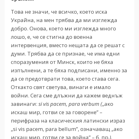
Това не значи, че всичко, което иска
Украйна, на мен трябва да ми изглежда
добро. Онова, което ми изглежда много
лошо, е, че се стигна до военна
интервенция, вместо нещата да се решат с
думи. Трябва да се признае, че има едни
споразумения от Минск, които не бяха
изпълнени, а те бяха подписани, именно за
да се предотврати това, което става сега.
Откакто свят светува, винаги е имало
войни. Сега сме длъжни да кажем веднъж
завинаги:
si
vis
pacem
,
para
verbum
(
„ако
искаш мир, готви се за говорене” –
перифраза на класическия латински израз
„si vis pacem, para bellum”, означаващ „ако
искаш мир, готви се за война” – б. пр
.).