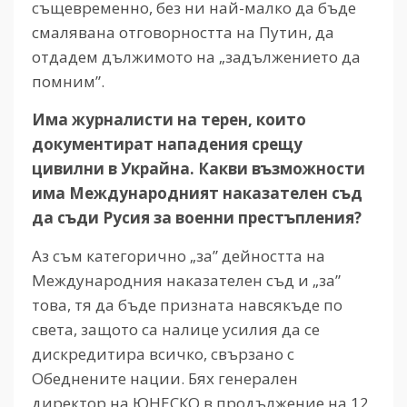
същевременно, без ни най-малко да бъде
смалявана отговорността на Путин, да
отдадем дължимото на „задължението да
помним”.
Има журналисти на терен, които
документират нападения срещу
цивилни в Украйна. Какви възможности
има Международният наказателен съд
да съди Русия за военни престъпления?
Аз съм категорично „за” дейността на
Международния наказателен съд и „за”
това, тя да бъде призната навсякъде по
света, защото са налице усилия да се
дискредитира всичко, свързано с
Обеднените нации. Бях генерален
директор на ЮНЕСКО в продължение на 12