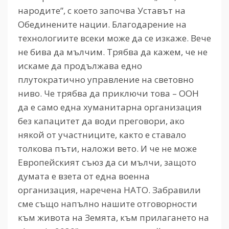
народите”, с което започва Уставът на
Обединените нации. Благодарение на
технологиите всеки може да се изкаже. Вече
не бива да мълчим. Трябва да кажем, че не
искаме да продължава едно
плутократично управление на световно
ниво. Че трябва да приключи това – ООН
да е само една хуманитарна организация
без капацитет да води преговори, ако
някой от участниците, както е ставало
толкова пъти, наложи вето. И че не може
Европейският съюз да си мълчи, защото
думата е взета от една военна
организация, наречена НАТО. Забравили
сме също напълно нашите отговорности
към живота на Земята, към прилагането на