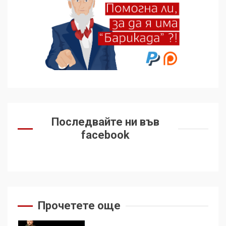
„въздържали се“
6
Удължаването на „Чат
контрола“ в ЕС е обида за
демокрацията
7
За 100-годишнината на
Фидел Кастро – изкачване
Последвайте ни във
на Черни връх по неговите
facebook
стъпки от 1972 г.
1
Цената на войната
2
Прочетете още