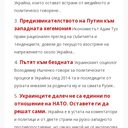
Украйна, които остават встрани от медийното и
политическо говорене...
Предизвикателството на Путин към
западната хегемония
Икономистът Адам Туз
прави рационален преглед на събитията и
тенденциите, довели до текущото изостряне на
напрежението около Украйна...
Пътят към бездната
Украинският социолог
Володимир Ишченко говори за политическите
процеси в Украйна след 2014-та и последиците от
руската инвазия за родината му и за самата Русия...
Украинците далеч не са единни по
отношение на НАТО. Оставете ги да
решат сами.
Украйна е в устата на коментатори
и политици и от двете страни на руско-западното
противопоставяне, но сякаш никой не се интересува