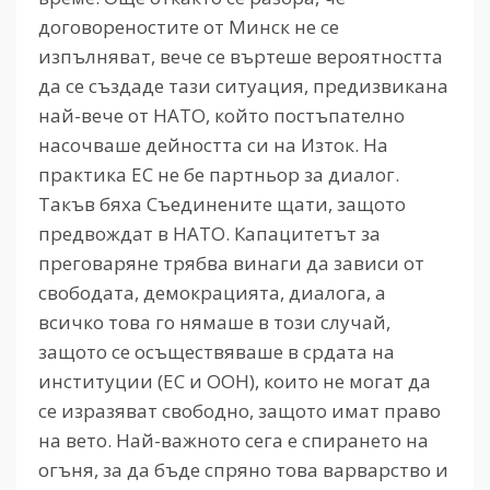
договореностите от Минск не се
изпълняват, вече се въртеше вероятността
да се създаде тази ситуация, предизвикана
най-вече от НАТО, който постъпателно
насочваше дейността си на Изток. На
практика ЕС не бе партньор за диалог.
Такъв бяха Съединените щати, защото
предвождат в НАТО. Капацитетът за
преговаряне трябва винаги да зависи от
свободата, демокрацията, диалога, а
всичко това го нямаше в този случай,
защото се осъществяваше в срдата на
институции (ЕС и ООН), които не могат да
се изразяват свободно, защото имат право
на вето. Най-важното сега е спирането на
огъня, за да бъде спряно това варварство и