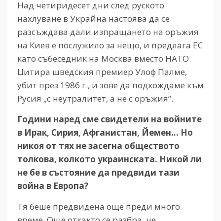
Над четиридесет дни след руското
нахлуване в Украйна настоява да се
разсъждава дали изпращането на оръжия
на Киев е послужило за нещо, и предлага ЕС
като събеседник на Москва вместо НАТО.
Цитира шведския премиер Улоф Палме,
убит през 1986 г., и зове да подхождаме към
Русия „с неутралитет, а не с оръжия”.
Години наред сме свидетели на войните
в Ирак, Сирия, Афганистан, Йемен… Но
никоя от тях не засегна обществото
толкова, колкото украинската. Никой ли
не бе в състояние да предвиди тази
война в Европа?
Тя беше предвидена още преди много
време. Още откакто се разбра, че