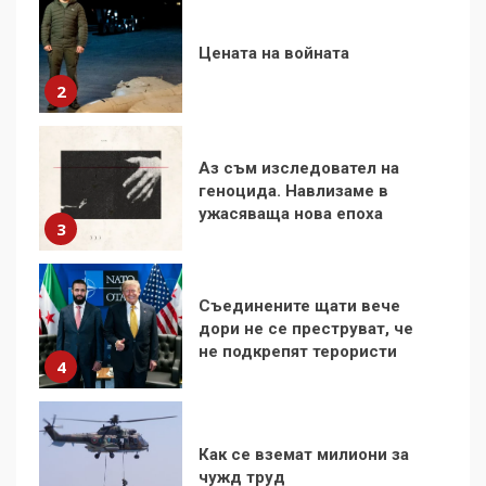
Аз съм изследовател на
геноцида. Навлизаме в
ужасяваща нова епоха
3
Съединените щати вече
дори не се преструват, че
не подкрепят терористи
4
Как се вземат милиони за
чужд труд
5
136 страни в ООН
подкрепиха Куба, България
избра да е сред 30