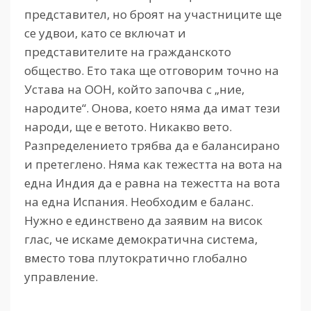
представител, но броят на участниците ще
се удвои, като се включат и
представителите на гражданското
общество. Ето така ще отговорим точно на
Устава на ООН, който започва с „ние,
народите“. Онова, което няма да имат тези
народи, ще е ветото. Никакво вето.
Разпределението трябва да е балансирано
и претеглено. Няма как тежестта на вота на
една Индия да е равна на тежестта на вота
на една Испания. Необходим е баланс.
Нужно е единствено да заявим на висок
глас, че искаме демократична система,
вместо това плутократично глобално
управление.