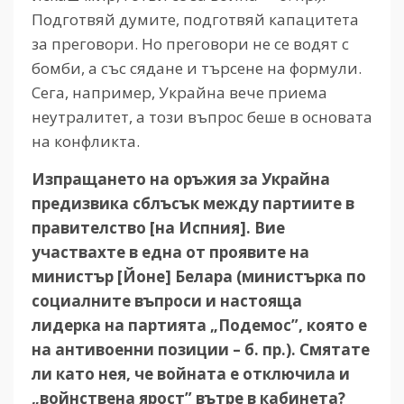
Подготвяй думите, подготвяй капацитета
за преговори. Но преговори не се водят с
бомби, а със сядане и търсене на формули.
Сега, например, Украйна вече приема
неутралитет, а този въпрос беше в основата
на конфликта.
Изпращането на оръжия за Украйна
предизвика сблъсък между партиите в
правителство [на Испния]. Вие
участвахте в една от проявите на
министър [Йоне] Белара (министърка по
социалните въпроси и настояща
лидерка на партията „Подемос”, която е
на антивоенни позиции – б. пр.). Смятате
ли като нея, че войната е отключила и
„войнствена ярост” вътре в кабинета?