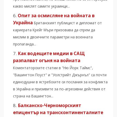
какво мислят самите украинци...
Опит за осмисляне на войната в
Украйна
Британският публицист и дипломат от
кариерата Крейг Мъри призовава да спрем да
мислим в двоичните параметри на военната
пропаганда...
Как водещите медии в САЩ
разпалват огъня на войната
Коментаторските статии в "Ню Йорк Таймс",
"Вашингтон Поуст" и "Уолстрийт Джърнъл" са почти
единодушни в ястребските си послания за конфликта
в Украйна и призивите за по-агресивни действия от
страна на Вашингтон...
Балканско-Черноморският
епицентър на трансконтиненталните