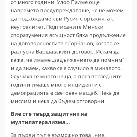
от много години. Улоф Палме още
навремето предупреждаваше, че не можем
да подхождаме към Русия с оръжия, а с
неутралитет. Подписаните Мински
споразумения всъщност бяха продължение
на договореностите с Горбачов, когато се
разпусна Варшавският договор. Искам да
кажа, че имаме „задължението да помним”
и да знаем, какво се е случило в миналото.
Случиха се много неща, а през последните
години имаше много инциденти с
демокрацията в световен мащаб. Нека да
мислим и нека да бъдем отговорни.
Вие сте твърд защитник на
мултилатерализма…
За първи път е възможно това „ние,