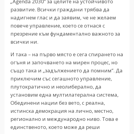
„
Agenda 2030” за целите на устойчивото
развитие. Всички граждани трябва да
надигнем глас и да заявим, че не желаем
повече управление, което се отнася с
презрение към фундаментално важното за
всички ни.
И така – на първо място е сега спирането на
огъня и започването на мирен процес, но
също така и „задължението да помним”. Да
приключим със сегашното управление,
плутократично и неолиберално, да
установим една мултилатерална система,
Обединени нации без вето, с реална,
истинска демокрация на лично, местно,
регионално и международно ниво. Това е
единственото, което може да реши