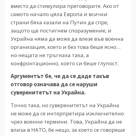
вместо да стимулира преговорите. Ако от
самото начало цяла Европа и всички
страни бяха казали на Путин да спре,
защото ще постигнем споразумение, и
Украйна няма да може да влезе във военна
организация, което и без това беше ясно…
но нещата не тръгнаха така, а
конфронтационно, което си беше глупост.
Аргументът бе, че да се даде такъв
отговор означава да се наруши
суверенитетът на Украйна.
Точно така, но суверенитетът на Украйна
не може да се интерпретира изключително
чрез военни термини. Това, Украйна да не
влиза в НАТО, бе нещо, за което се говореше