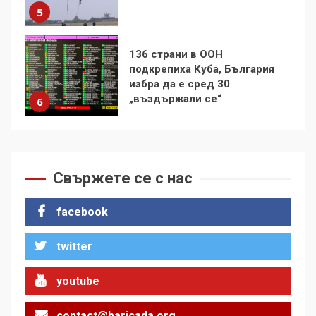
„въздържали се“
6
Удължаването на „Чат
контрола“ в ЕС е обида за
демокрацията
7
За 100-годишнината на
Фидел Кастро – изкачване
на Черни връх по неговите
Свържете се с нас
стъпки от 1972 г.
1
facebook
twitter
Цената на войната
2
youtube
contact@baricada.org