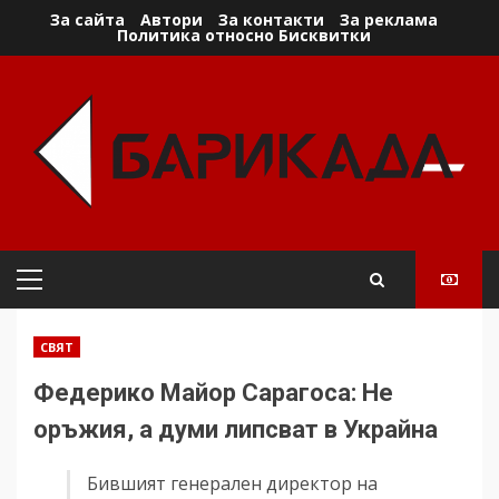
Skip
За сайта
Автори
За контакти
За реклама
Политика относно Бисквитки
to
content
Primary
Menu
СВЯТ
Федерико Майор Сарагоса: Не
оръжия, а думи липсват в Украйна
Бившият генерален директор на