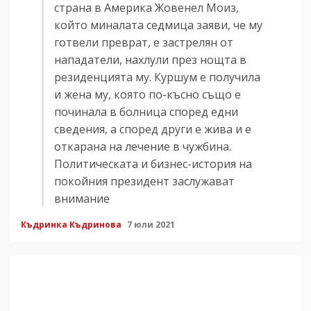
страна в Америка Жовенел Моиз,
който миналата седмица заяви, че му
готвели преврат, е застрелян от
нападатели, нахлули през нощта в
резиденцията му. Куршум е получила
и жена му, която по-късно също е
починала в болница според едни
сведения, а според други е жива и е
откарана на лечение в чужбина.
Политическата и бизнес-история на
покойния президент заслужават
внимание
Къдринка Къдринова
7 юли 2021