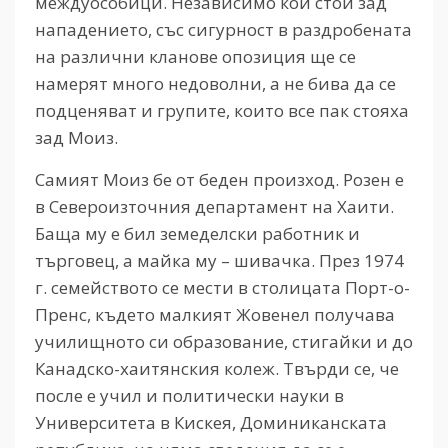
междуособици. Независимо кой стои зад
нападението, със сигурност в раздробената
на различни кланове опозиция ще се
намерят много недоволни, а не бива да се
подценяват и групите, които все пак стояха
зад Моиз.
Самият Моиз бе от беден произход. Розен е
в Североизточния департамент на Хаити.
Баща му е бил земеделски работник и
търговец, а майка му – шивачка. През 1974
г. семейството се мести в столицата Порт-о-
Пренс, където малкият Жовенел получава
училищното си образование, стигайки и до
Канадско-хаитянския колеж. Твърди се, че
после е учил и политически науки в
Университета в Кискея, Доминиканската