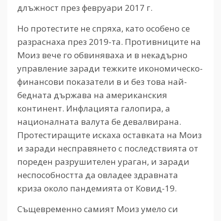
длъжност през февруари 2017 г.
Но протестите не спряха, като особено се
разраснаха през 2019-та. Противниците на
Моиз вече го обвиняваха и в некадърно
управление заради тежките икономическо-
финансови показатели в и без това най-
бедната държава на американския
континент. Инфлацията галопира, а
националната валута бе девалвирана.
Протестиращите искаха оставката на Моиз
и заради несправянето с последствията от
пореден разрушителен ураган, и заради
неспособността да овладее здравната
криза около пандемията от Ковид-19.
Същевременно самият Моиз умело си