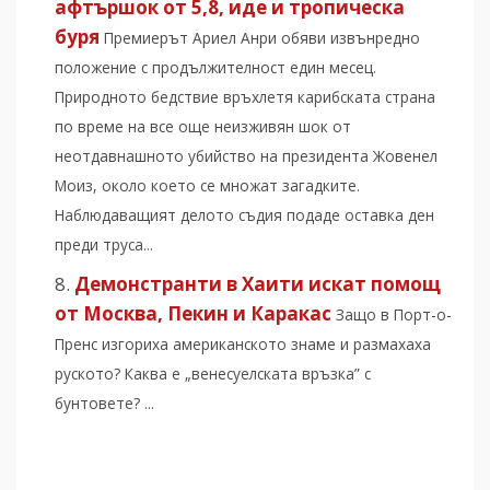
афтършок от 5,8, иде и тропическа
буря
Премиерът Ариел Анри обяви извънредно
положение с продължителност един месец.
Природното бедствие връхлетя карибската страна
по време на все още неизживян шок от
неотдавнашното убийство на президента Жовенел
Моиз, около което се множат загадките.
Наблюдаващият делото съдия подаде оставка ден
преди труса...
Демонстранти в Хаити искат помощ
от Москва, Пекин и Каракас
Защо в Порт-о-
Пренс изгориха американското знаме и размахаха
руското? Каква е „венесуелската връзка” с
бунтовете? ...