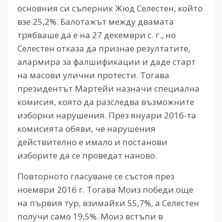
основния си съперник Жюд Селестен, който
взе 25,2%. Балотажът между двамата
трябваше да е на 27 декември с. г., но
Селестен отказа да признае резултатите,
алармира за фалшификации и даде старт
на масови улични протести. Тогава
президентът Мартейи назначи специална
комисия, която да разследва възможните
изборни нарушения. През януари 2016-та
комисията обяви, че нарушения
действително е имало и постанови
изборите да се проведат наново.
Повторното гласуване се състоя през
ноември 2016 г. Тогава Моиз победи още
на първия тур, взимайки 55,7%, а Селестен
получи само 19,5%. Моиз встъпи в