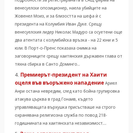
венесуелски опозиционер, наела убийците на
Жовенел Моиз, и за близостта на шефа ѝ с
президента на Колумбия Иван Дуке. Срещу
венесуелския лидер Николас Мадуро са осуетени още
два атентата с колумбийска връзка - на 22 юни и 5
юли. В Порт-о-Пренс показаха снимка на
заговорниците срещу хаитянския държавен глава от
тяхна сбирка в Санто Доминго...
Премиерът-президент на Хаити
оцеля във въоръжено нападение
Ариел
Анри остана невредим, след като бойна групировка
атакува църква в град Гонаив, където
управляващата върхушка присъстваше на строго
охранявана религиозна служба по повод 218-
годишнината на хаитянската независимост....