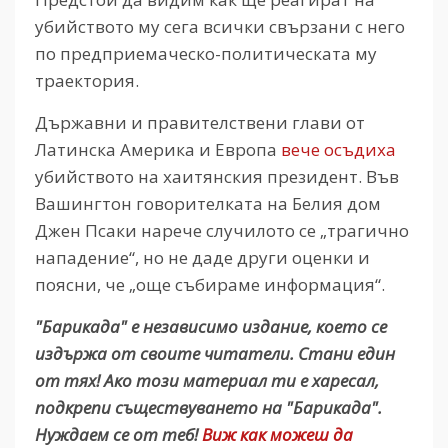
убийството му сега всички свързани с него
по предприемаческо-политическата му
траектория.
Държавни и правителствени глави от
Латинска Америка и Европа
вече осъдиха
убийството на хаитянския президент. Във
Вашингтон говорителката на Белия дом
Джен Псаки нарече случилото се „трагично
нападение“, но не даде други оценки и
поясни, че „още събираме информация“.
"Барикада" е независимо издание, което се
издържа от своите читатели. Стани един
от тях! Ако този материал ти е харесал,
подкрепи съществуването на "Барикада".
Нуждаем се от теб!
Виж как можеш да