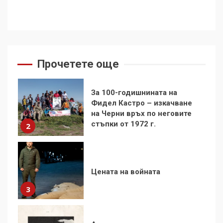
За 100-годишнината на
Фидел Кастро – изкачване
на Черни връх по неговите
стъпки от 1972 г.
2
Прочетете още
Цената на войната
3
Аз съм изследовател на
геноцида. Навлизаме в
ужасяваща нова епоха
4