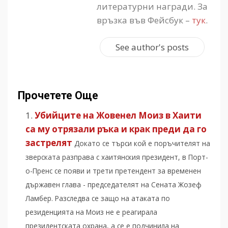
литературни награди. За
връзка във Фейсбук –
тук
.
See author's posts
Прочетете Още
Убийците на Жовенел Моиз в Хаити
са му отрязали ръка и крак преди да го
застрелят
Докато се търси кой е поръчителят на
зверската разправа с хаитянския президент, в Порт-
о-Пренс се появи и трети претендент за временен
държавен глава - председателят на Сената Жозеф
Ламбер. Разследва се защо на атаката по
резиденцията на Моиз не е реагирала
президентската охрана, а се е подчинила на