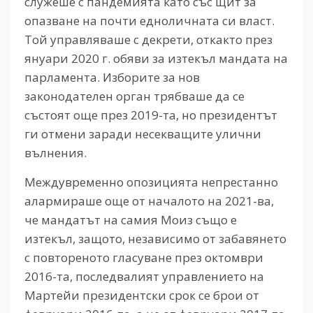
служеше с пандемията като със щит за
опазване на почти едноличната си власт.
Той управляваше с декрети, откакто през
януари 2020 г. обяви за изтекъл мандата на
парламента. Изборите за нов
законодателен орган трябваше да се
състоят още през 2019-та, но президентът
ги отмени заради несекващите улични
вълнения.
Междувременно опозицията непрестанно
алармираше още от началото на 2021-ва,
че мандатът на самия Моиз също е
изтекъл, защото, независимо от забавянето
с повтореното гласуване през октомври
2016-та, последвалият управлението на
Мартейи президентски срок се брои от