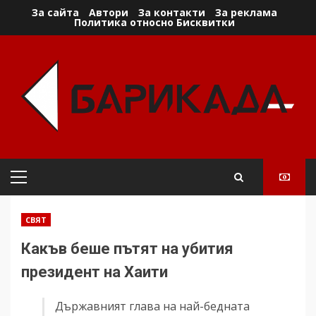
Skip
За сайта
Автори
За контакти
За реклама
Политика относно Бисквитки
to
content
Primary
Menu
СВЯТ
Какъв беше пътят на убития
президент на Хаити
Държавният глава на най-бедната