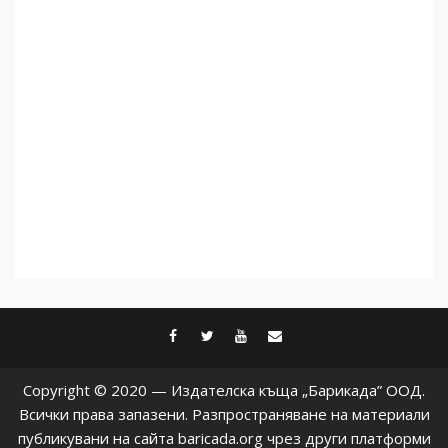
дори не се преструват, че
не подкрепят терористи
5
facebook
twitter
youtube
contact@baric
Copyright © 2020 — Издателска къща „Барикада” ООД.
Всички права запазени. Разпространяване на материали
публикувани на сайта baricada.org чрез други платформи