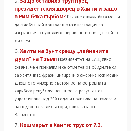
Защо оставиха труп пред
президентския дворец в Хаити и защо
в Рим бяха гърбом?
Как две снимки биха могли
да сглобят най-контрастната илюстрация за
изкривения от уродливо неравенство свят, в който
живеем....
Хаити на бунт срещу „лайняните
думи” на Тръмп
Президентът на САЩ явно
схвана, че е прекалил и се отметна от обидните си
за хаитяните фрази, цитирани в американски медии.
Днешното мизерно състояние на островната
карибска република всъщност е резултат от
упражнявана над 200 години политика на намеса и
на подкрепа за диктатори, прилагана от
Вашингтон...
Кошмарът в Хаити: трус от 7,2,