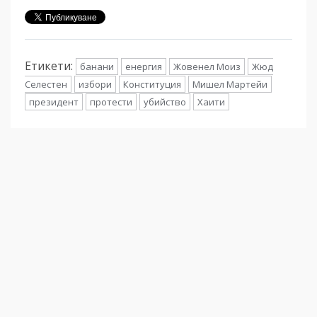
Етикети:
банани
енергия
Жовенел Моиз
Жюд
Селестен
избори
Конституция
Мишел Мартейи
президент
протести
убийство
Хаити