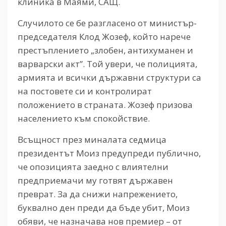
клиника в Маями, САЩ.
Случилото се бе разгласено от министър-
председателя Клод Жозеф, който нарече
престъплението „злобен, антихуманен и
варварски акт”. Той увери, че полицията,
армията и всички държавни структури са
на постовете си и контролират
положението в страната. Жозеф призова
населението към спокойствие.
Всъщност през миналата седмица
президентът Моиз предупреди публично,
че опозицията заедно с влиятелни
предприемачи му готвят държавен
преврат. За да снижи напрежението,
буквално ден преди да бъде убит, Моиз
обяви, че назначава нов премиер – от