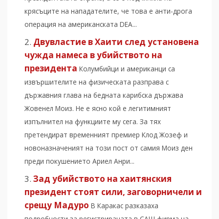
крясъците на нападателите, че това е анти-дрога
операция на американската DEA...
Двувластие в Хаити след установена
чужда намеса в убийството на
президента
Колумбийци и американци са
извършителите на физическата разправа с
държавния глава на бедната карибска държава
Жовенел Моиз. Не е ясно кой е легитимният
изпълнител на функциите му сега. За тях
претендират временният премиер Клод Жозеф и
новоназначеният на този пост от самия Моиз ден
преди покушението Ариел Анри...
Зад убийството на хаитянския
президент стоят сили, заговорничели и
срещу Мадуро
В Каракас разказаха
подробности за регистрираната в САЩ фирма на