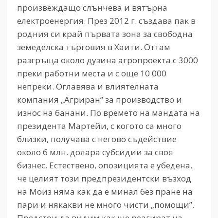
произвеждащо слънчева и вятърна
електроенергия. През 2012 г. създава пак в
родния си край първата зона за свободна
земеделска търговия в Хаити. Оттам
разгръща около дузина агропроекта с 3000
преки работни места и с още 10 000
непреки. Оглавява и влиятелната
компания „Агриран” за производство и
износ на банани. По времето на мандата на
президента Мартейи, с когото са много
близки, получава с негово съдействие
около 6 млн. долара субсидии за своя
бизнес. Естествено, опозицията е убедена,
че целият този предпрезидентски възход
на Моиз няма как да е минал без пране на
пари и някакви не много чисти „помощи”.
Предстои да видим как ще реагират на