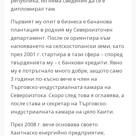
република, но няма сведения да се е
дипломирал там.
Първият му опит в бизнеса е бананова
плантация в родния му Североизточен
департамент. После се ориентира към
напояването на селскостопански земи, като
през 2001 г. стартира в тази сфера – според
твърденията му – с банкови кредити. Явно
му е потръгнало много добре, защото само
3 години по-късно вече е член на
Търговско-индустриалната камара на
Североизтока. Скоро след това я оглавява, а
после става и секретар на Търговско-
индустриалната камара на цяло Хаити.
През 2008 г. вече основава своето
Хаитнаско енергийно предприятие,