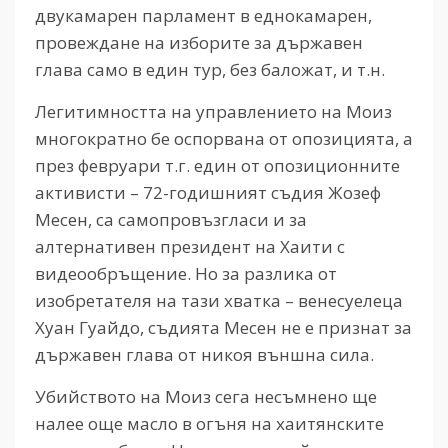
двукамарен парламент в еднокамарен,
провеждане на изборите за държавен
глава само в един тур, без баложат, и т.н.
Легитимността на управлението на Моиз
многократно бе оспорвана от опозицията, а
през февруари т.г. един от опозиционните
активисти – 72-годишният съдия Жозеф
Месен, са самопровъзгласи и за
алтернативен президент на Хаити с
видеообръщение. Но за разлика от
изобретателя на тази хватка – венесуелеца
Хуан Гуайдо, съдията Месен не е признат за
държавен глава от никоя външна сила.
Убийството на Моиз сега несъмнено ще
налее още масло в огъня на хаитянските