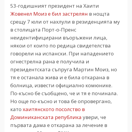
53-годишният президент на Хаити
Жовенел Моиз е бил застрелян
в нощта
срещу 7 юли от нахлули в резиденцията му
в столицата Порт-о-Пренс
неидентифицирани въоръжени лица,
някои от които по редица свидетелства
говорели на испански. При нападението
огнестрелна рана е получила и
президентската съпруга Мартин Моиз, но
тя е останала жива и е била откарана в
болница, извести официално комюнике.
По-късно бе съобщено, че и тя е починала.
Но още по-късно и това бе опровергано,
като
хаитянското посолство в
Доминиканската република
увери, че
първата дама е откарана за лечение в