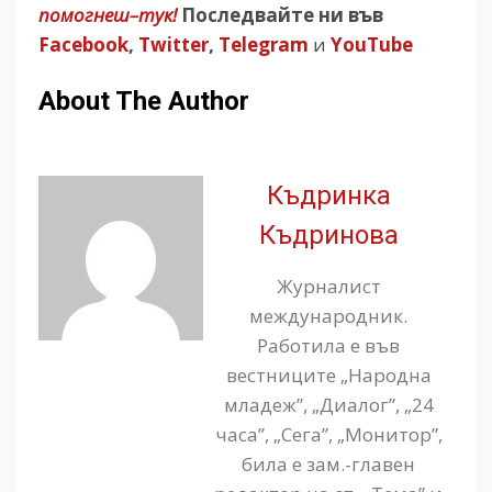
помогнеш–тук!
Последвайте ни във
Facebook
,
Twitter
,
Telegram
и
YouTube
About The Author
Къдринка
Къдринова
Журналист
международник.
Работила е във
вестниците „Народна
младеж”, „Диалог”, „24
часа”, „Сега”, „Монитор”,
била е зам.-главен