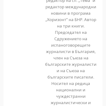
редактор на сп. „Тема” и
редактор международни
новини в програма
„Хоризонт” на БНР. Автор
на три книги.
Председател на
Сдружението на
испаноговорещите
журналисти в България,
член на Съюза на
българските журналисти
и на Съюза на
българските писатели.
Носител на редица
национални и
чуждестранни
журналистически и