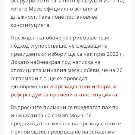
февруари 2016-та, а не от февруари 2017-та,
когато Моиз официално встъпи в
длъжност. Така поне постановява
конституцията.
Президентът обаче не приемаше този
подход и упорстваше, че следващите
президентски избори ще са чак през 2022 г.
Докато най-накрая под натиска на
опозицията миналия месец обяви, че на 26
септември т.г. ще се проведат
едновременно
и президентски избори, и
референдум за промени в конституцията
.
Въпросните промени се предлагат пак по
инициатива на самия Моиз. Те
предвиждат засилване на президентските
пълномощия, превръщане на сегашния