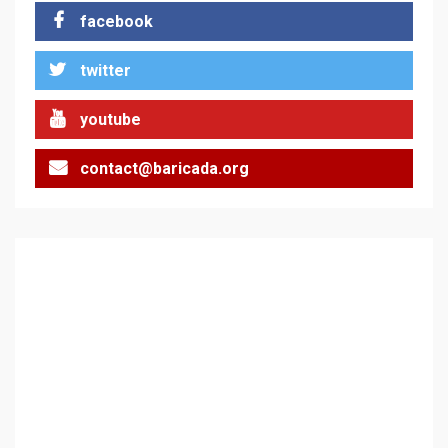
facebook
За 100-годишнината на
twitter
Фидел Кастро – изкачване
на Черни връх по неговите
стъпки от 1972 г.
2
youtube
contact@baricada.org
Цената на войната
3
Аз съм изследовател на
геноцида. Навлизаме в
ужасяваща нова епоха
4
Съединените щати вече