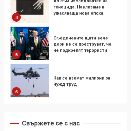
Съединените щати вече
дори не се преструват, че
не подкрепят терористи
5
Как се вземат милиони за
чужд труд
6
136 страни в ООН
подкрепиха Куба, България
избра да е сред 30
„въздържали се“
7
Как е планирана и
организирана операцията с
мигрантското нахлуване в
Свържете се с нас
Сеута
1