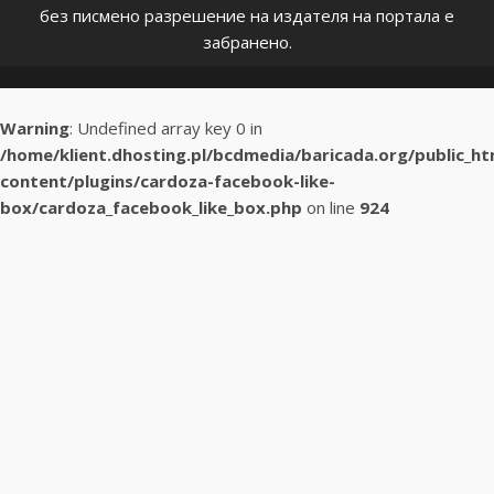
без писмено разрешение на издателя на портала е
забранено.
Warning
: Undefined array key 0 in
/home/klient.dhosting.pl/bcdmedia/baricada.org/public_h
content/plugins/cardoza-facebook-like-
box/cardoza_facebook_like_box.php
on line
924