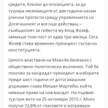
средите, близки до опозицията, за да
тушира несекващите от две години насам
улични протести срещу управлението си.
Досегашният и все още действащ –
съобщилият за гибелта му Клод Жозеф,
заемаше този пост от едва три месеца. Сега
Жозеф става временен президент съгласно
конституцията.
Цялото властване на Моиз бе белязано с
обществено-политически вълнения. Той бе
посочен за кандидат-президент в изборите
преди шест години от дотогавашния
държавен глава Мишел Мартейи, който
нямаше право на нов мандат. На първия
тур при вота на 25 октомври 2015 г. Моиз
получи 32,8% от гласовете и изпревари