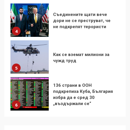
Съединените щати вече
дори не се преструват, че
не подкрепят терористи
4
Как се вземат милиони за
чужд труд
5
136 страни в ООН
подкрепиха Куба, България
избра да е сред 30
„въздържали се“
6
Удължаването на „Чат