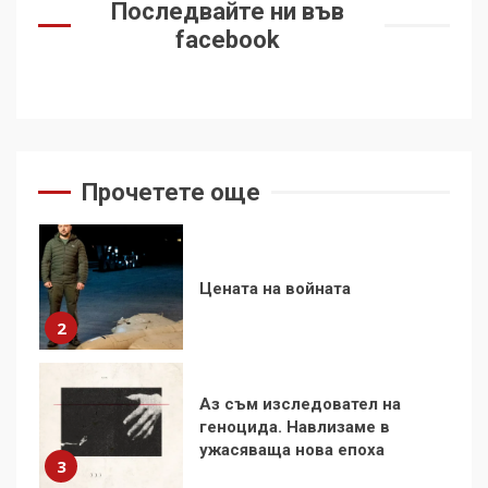
Последвайте ни във
контрола“ в ЕС е обида за
демокрацията
facebook
7
За 100-годишнината на
Фидел Кастро – изкачване
на Черни връх по неговите
стъпки от 1972 г.
1
Прочетете още
Цената на войната
2
Аз съм изследовател на
геноцида. Навлизаме в
ужасяваща нова епоха
3