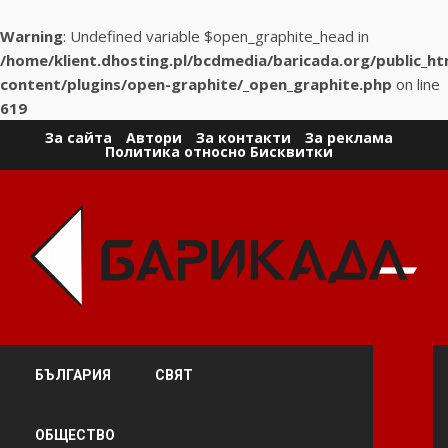
Warning
: Undefined variable $open_graphite_head in
/home/klient.dhosting.pl/bcdmedia/baricada.org/public_h
content/plugins/open-graphite/_open_graphite.php
on line
619
Skip
За сайта
Автори
За контакти
За реклама
Политика относно Бисквитки
to
content
БЪЛГАРИЯ
СВЯТ
ОБЩЕСТВО