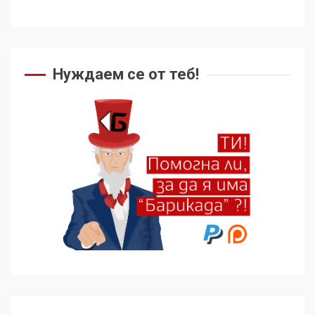
Съединените щати вече
дори не се преструват, че
не подкрепят терористи
Нуждаем се от теб!
4
Как се вземат милиони за
чужд труд
5
136 страни в ООН
подкрепиха Куба, България
избра да е сред 30
„въздържали се“
6
Удължаването на „Чат