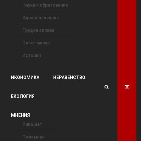
Наука и образование
Здравеопазване
Трудови права
Плюс-минус
История
ИКОНОМИКА
НЕРАВЕНСТВО
ЕКОЛОГИЯ
МНЕНИЯ
Рикошет
Полемики