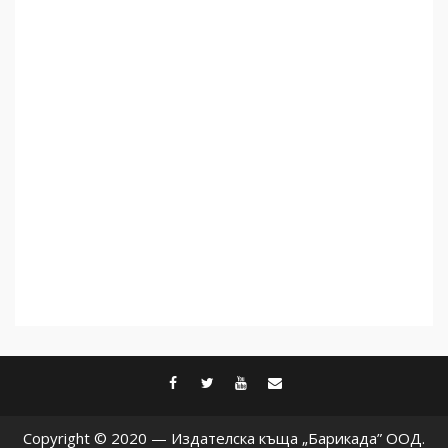
Съединените щати вече
дори не се преструват, че
не подкрепят терористи
4
Как се вземат милиони за
чужд труд
5
facebook
twitter
youtube
contact@baric
Copyright © 2020 — Издателска къща „Барикада” ООД.