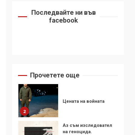
6
се“
Последвайте ни във
Удължаването на
facebook
„Чат контрола“ в ЕС е
обида за
демокрацията
7
За 100-годишнината
на Фидел Кастро –
изкачване на Черни
връх по неговите
1
Прочетете още
стъпки от 1972 г.
Цената на войната
2
Аз съм изследовател
на геноцида.