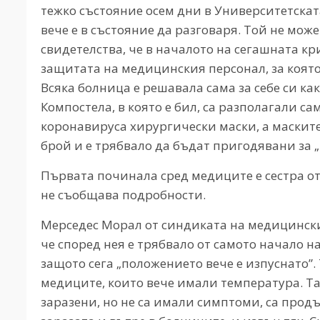
тежко състояние осем дни в Университетскат
вече е в състояние да разговаря. Той не може 
свидетелства, че в началото на сегашната кр
защитата на медицинския персонал, за коят
Всяка болница е решавала сама за себе си как
Компостела, в която е бил, са разполагали с
коронавируса хирургически маски, а маските
брой и е трябвало да бъдат пригодявани за 
Първата починала сред медиците е сестра от 
не съобщава подробности.
Мерседес Морал от синдиката на медицинскит
че според нея е трябвало от самото начало н
защото сега „положението вече е изпуснато”.
медиците, които вече имали температура. Та
заразени, но не са имали симптоми, са прод