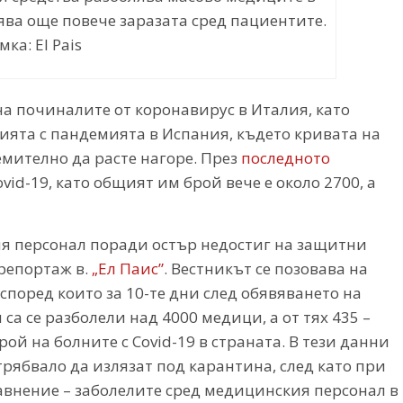
ява още повече заразата сред пациентите.
ка: El Pais
на починалите от коронавирус в Италия, като
ията с пандемията в Испания, където кривата на
мително да расте нагоре. През
последното
vid-19, като общият им брой вече е около 2700, а
я персонал поради остър недостиг на защитни
 репортаж в.
„Ел Паис”
. Вестникът се позовава на
според които за 10-те дни след обявяването на
са се разболели над 4000 медици, а от тях 435 –
ой на болните с Covid-19 в страната. В тези данни
 трябвало да излязат под карантина, след като при
равнение – заболелите сред медицинския персонал в