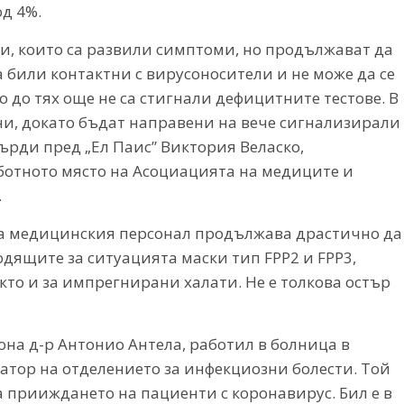
од 4%.
, които са развили симптоми, но продължават да
а били контактни с вирусоносители и не може да се
о до тях още не са стигнали дефицитните тестове. В
дни, докато бъдат направени на вече сигнализирали
върди пред „Ел Паис” Виктория Веласко,
аботното място на Асоциацията на медиците и
.
за медицинския персонал продължава драстично да
одящите за ситуацията маски тип FPP2 и FPP3,
кто и за импрегнирани халати. Не е толкова остър
на д-р Антонио Антела, работил в болница в
натор на отделението за инфекциозни болести. Той
а прииждането на пациенти с коронавирус. Бил е в