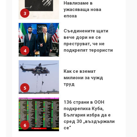
Навлизаме в
ужасяваща нова
3
епоха
Съединените щати
вече дори не се
преструват, че не
подкрепят терористи
4
Как се вземат
милиони за чужд
труд
5
136 страни в ООН
подкрепиха Куба,
България избра да е
сред 30 „въздържали
6
се“