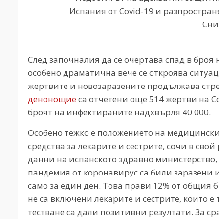
Испания от Covid-19 и разпростран
Сним
След започналия да се очертава спад в броя 
особено драматична вече се откроява ситуац
жертвите и новозаразените продължава стре
денонощие
са отчетени още 514 жертви на Co
броят на инфектираните надхвърля 40 000.
Особено тежко е положението на медицински
средства за лекарите и сестрите, сочи в свой
данни на испанското здравно министерство, 
пандемия от коронавирус са били заразени и 
само за един ден. Това прави 12% от общия бр
не са включени лекарите и сестрите, които е
тестване са дали позитивни резултати. За с