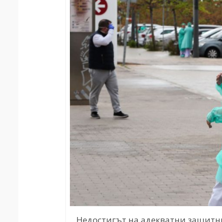
Недостигът на адекватни защитн