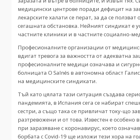
заразата и вътре в болниците, и извън тях. С
медицински центрове поради дефицит на за
лекарските халати се перат, за да се ползват
сегашната обстановка. Нейният синдикат е у
частните клиники и в частните социално-ме
Професионалните организации от медицинск
вдигат тревога за важността от адекватна з
професионалните медици означава и сигурно
болницата O Salnés в автономна област Гали
на медицинските синдикати.
Тъй като цялата тази ситуация създава сер
пандемията, в Испания сега се набират спеш
сестри, а също така се привличат току-що 
разтревожени и от това. Известен е особено 
при заразяване с коронавирус, което означа
борбата с Covid-19 ще изложи тези хора на г