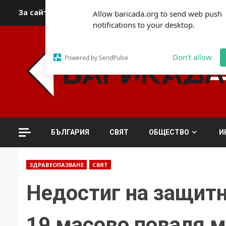
Skip
За сайта
Автори
За контакти
За реклама
Полит
Allow baricada.org to send web push
to
notifications to your desktop.
content
Don't allow
Powered by SendPulse
БЪЛГАРИЯ
СВЯТ
ОБЩЕСТВО
И
ЗДРАВЕОПАЗВАНЕ
СВЯТ
Недостиг на защитн
19 масово поваля 