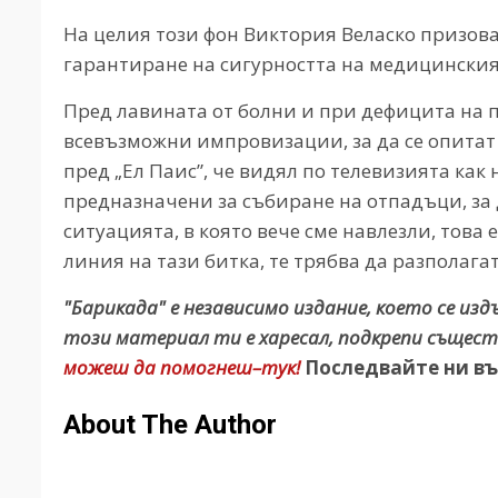
На целия този фон Виктория Веласко призова
гарантиране на сигурността на медицинския
Пред лавината от болни и при дефицита на 
всевъзможни импровизации, за да се опитат д
пред „Ел Паис”, че видял по телевизията как
предназначени за събиране на отпадъци, за 
ситуацията, в която вече сме навлезли, това
линия на тази битка, те трябва да разполага
"Барикада" е независимо издание, което се из
този материал ти е харесал, подкрепи същест
можеш да помогнеш–тук!
Последвайте ни въ
About The Author