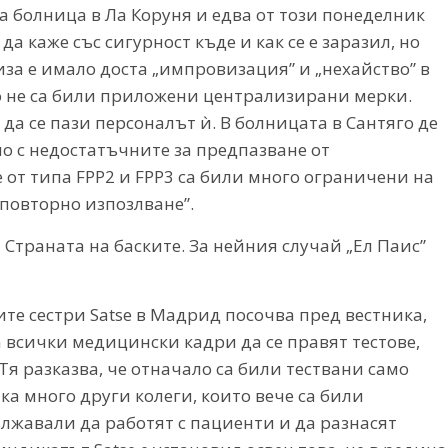
а болница в Ла Коруня и едва от този понеделник
да каже със сигурност къде и как се е заразил, но
иза е имало доста „импровизация” и „нехайство” в
о не са били приложени централизирани мерки.
 да се пази персоналът ѝ. В болницата в Сантяго де
амо с недостатъчните за предпазване от
 от типа FPP2 и FPP3 са били много ограничени на
„повторно изпозлване”.
Страната на баските. За нейния случай „Ел Паис”
е сестри Satse в Мадрид посочва пред вестника,
а всички медицински кадри да се правят тестове,
 Тя разказва, че отначало са били тествани само
ка много други колеги, които вече са били
ължавали да работят с пациенти и да разнасят