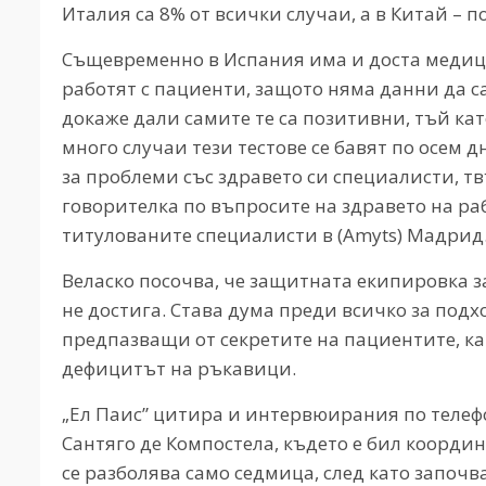
Италия са 8% от всички случаи, а в Китай – п
Същевременно в Испания има и доста медици
работят с пациенти, защото няма данни да с
докаже дали самите те са позитивни, тъй кат
много случаи тези тестове се бавят по осем 
за проблеми със здравето си специалисти, т
говорителка по въпросите на здравето на р
титулованите специалисти в (Amyts) Мадрид
Веласко посочва, че защитната екипировка 
не достига. Става дума преди всичко за подх
предпазващи от секретите на пациентите, ка
дефицитът на ръкавици.
„Ел Паис” цитира и интервюирания по телефо
Сантяго де Компостела, където е бил коорди
се разболява само седмица, след като започв