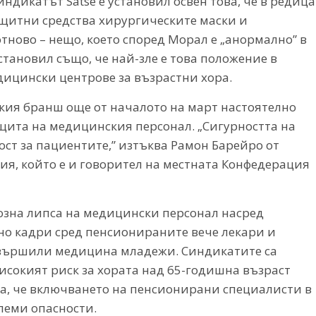
индикатът Satse е установил освен това, че в редица
щитни средства хирургическите маски и
 отново – нещо, което според Морал е „анормално” в
становил също, че най-зле е това положение в
дицински центрове за възрастни хора.
ия бранш още от началото на март настоятелно
ащита на медицинския персонал. „Сигурността на
ст за пациентите,” изтъква Рамон Барейро от
сия, който е и говорител на местната Конфедерация
иозна липса на медицински персонал насред
но кадри сред пенсионираните вече лекари и
завършили медицина младежи. Синдикатите са
високият риск за хората над 65-годишна възраст
ва, че включването на пенсионирани специалисти в
олеми опасности.