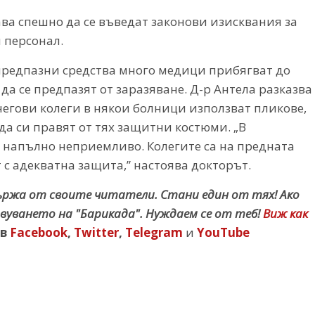
ва спешно да се въведат законови изисквания за
 персонал.
предпазни средства много медици прибягват до
а се предпазят от заразяване. Д-р Антела разказва
 негови колеги в някои болници използват пликове,
да си правят от тях защитни костюми. „В
 е напълно неприемливо. Колегите са на предната
т с адекватна защита,” настоява докторът.
държа от своите читатели. Стани един от тях! Ако
вуването на "Барикада". Нуждаем се от теб!
Виж как
в
Facebook
,
Twitter
,
Telegram
и
YouTube