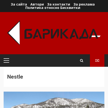
Skip
За сайта
Автори
За контакти
За реклама
Политика относно Бисквитки
to
content
Primary
Menu
Nestle