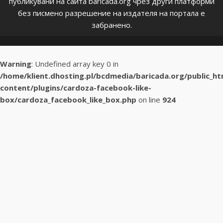
публикувани на сайта baricada.org чрез други платформи
без писмено разрешение на издателя на портала е
забранено.
Warning
: Undefined array key 0 in
/home/klient.dhosting.pl/bcdmedia/baricada.org/public_h
content/plugins/cardoza-facebook-like-
box/cardoza_facebook_like_box.php
on line
924