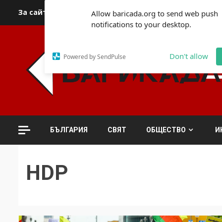
Skip
За сайта
Автори
За контакти
За реклама
Полит
Allow baricada.org to send web push
to
notifications to your desktop.
content
Don't allow
Powered by SendPulse
БЪЛГАРИЯ
СВЯТ
ОБЩЕСТВО
И
HDP