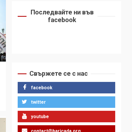
Последвайте ни във
facebook
Свържете се с нас
facebook
twitter
youtube
contact@baricada.org