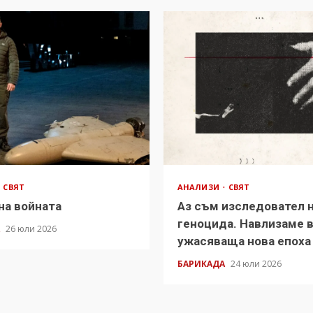
СВЯТ
АНАЛИЗИ
СВЯТ
на войната
Аз съм изследовател 
геноцида. Навлизаме 
А
26 юли 2026
ужасяваща нова епоха
БАРИКАДА
24 юли 2026