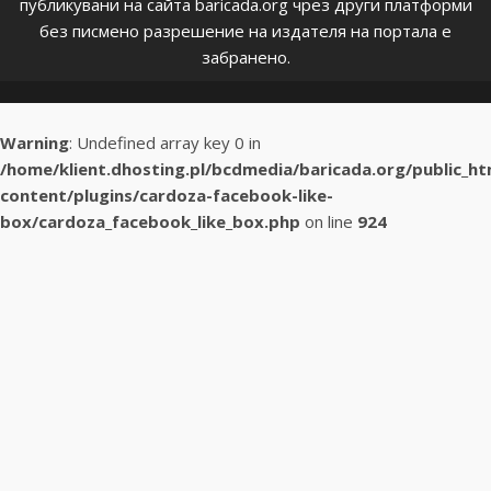
публикувани на сайта baricada.org чрез други платформи
без писмено разрешение на издателя на портала е
забранено.
Warning
: Undefined array key 0 in
/home/klient.dhosting.pl/bcdmedia/baricada.org/public_h
content/plugins/cardoza-facebook-like-
box/cardoza_facebook_like_box.php
on line
924