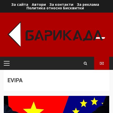
Skip
За сайта
Автори
За контакти
За реклама
Политика относно Бисквитки
to
content
Primary
Menu
EVIPA