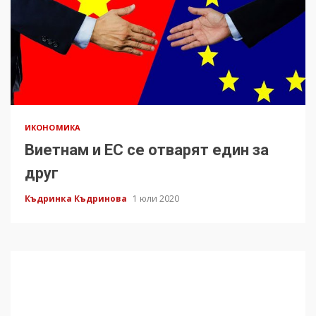
ИКОНОМИКА
Виетнам и ЕС се отварят един за
друг
Къдринка Къдринова
1 юли 2020