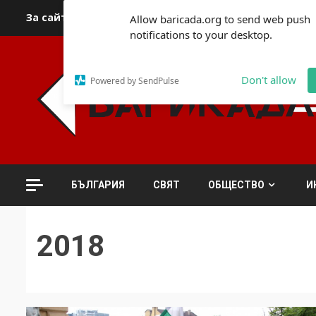
Skip
За сайта
Автори
За контакти
За реклама
Полит
Allow baricada.org to send web push
to
notifications to your desktop.
content
Don't allow
Powered by SendPulse
БЪЛГАРИЯ
СВЯТ
ОБЩЕСТВО
И
2018