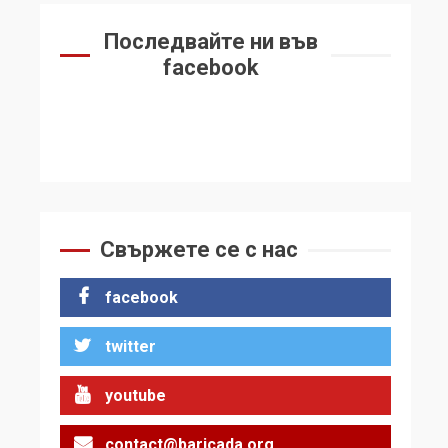
Последвайте ни във
facebook
Свържете се с нас
facebook
twitter
youtube
contact@baricada.org