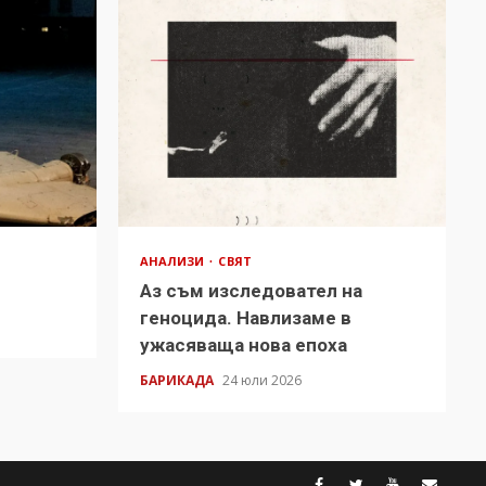
АНАЛИЗИ
СВЯТ
Аз съм изследовател на
геноцида. Навлизаме в
ужасяваща нова епоха
БАРИКАДА
24 юли 2026