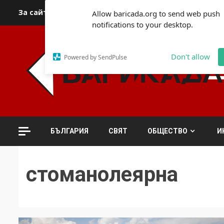
Skip
За сайта
Автори
За контакти
За реклама
Полит
Allow baricada.org to send web push
to
notifications to your desktop.
content
Don't allow
Powered by SendPulse
БЪЛГАРИЯ
СВЯТ
ОБЩЕСТВО
И
стоманолеярна