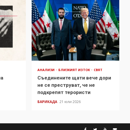
АНАЛИЗИ
БЛИЗКИЯТ ИЗТОК
СВЯТ
на
Съединените щати вече дори
в
не се преструват, че не
подкрепят терористи
БАРИКАДА
21 юли 2026