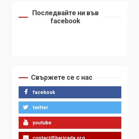
Последвайте ни във
facebook
Свържете се с нас
facebook
twitter
youtube
contact@baricada.org