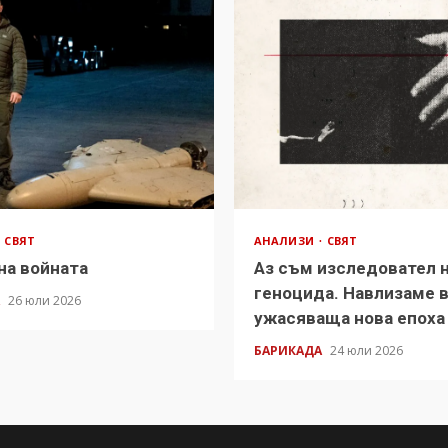
СВЯТ
АНАЛИЗИ
СВЯТ
на войната
Аз съм изследовател 
геноцида. Навлизаме 
А
26 юли 2026
ужасяваща нова епоха
БАРИКАДА
24 юли 2026