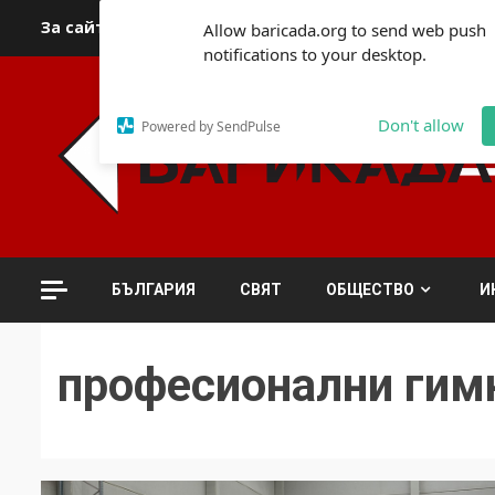
Skip
За сайта
Автори
За контакти
За реклама
Полит
Allow baricada.org to send web push
to
notifications to your desktop.
content
Don't allow
Powered by SendPulse
БЪЛГАРИЯ
СВЯТ
ОБЩЕСТВО
И
професионални гим