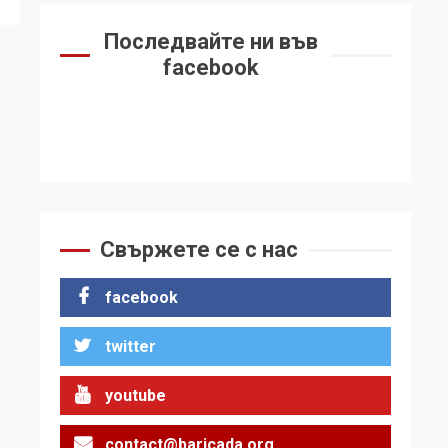
Последвайте ни във
facebook
Свържете се с нас
facebook
twitter
youtube
contact@baricada.org