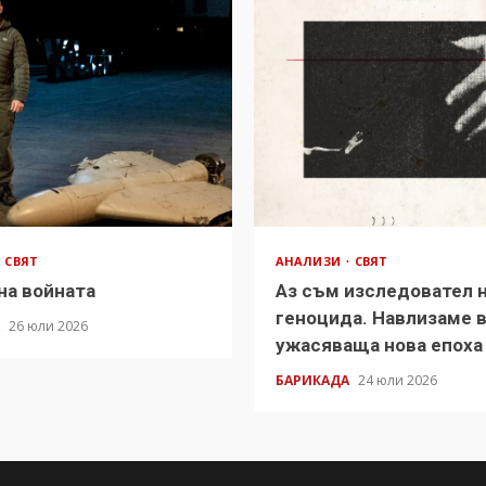
СВЯТ
АНАЛИЗИ
СВЯТ
на войната
Аз съм изследовател 
геноцида. Навлизаме 
А
26 юли 2026
ужасяваща нова епоха
БАРИКАДА
24 юли 2026