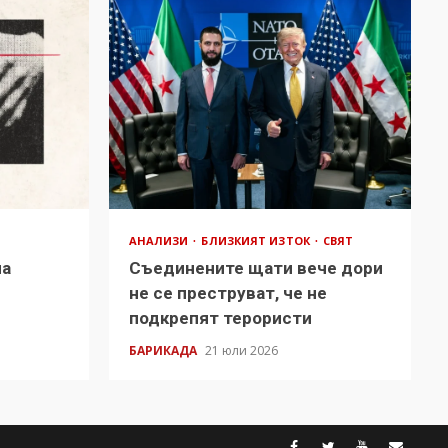
АНАЛИЗИ
БЛИЗКИЯТ ИЗТОК
СВЯТ
на
Съединените щати вече дори
в
не се преструват, че не
подкрепят терористи
БАРИКАДА
21 юли 2026