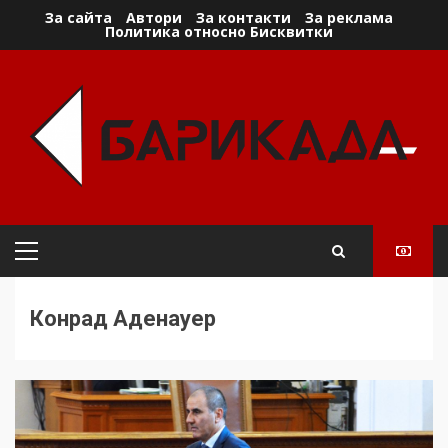
Skip
За сайта
Автори
За контакти
За реклама
Политика относно Бисквитки
to
content
Primary
Menu
Конрад Аденауер