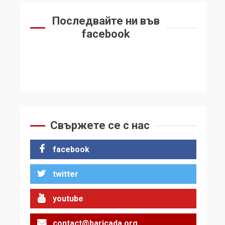
Последвайте ни във
facebook
Свържете се с нас
facebook
twitter
youtube
contact@baricada.org