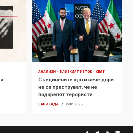
АНАЛИЗИ
БЛИЗКИЯТ ИЗТОК
СВЯТ
на
Съединените щати вече дори
в
не се преструват, че не
подкрепят терористи
БАРИКАДА
21 юли 2026