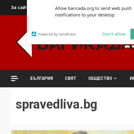
Skip
За сайта
Автори
За контакти
За реклама
Полит
Allow baricada.org to send web push
to
notifications to your desktop.
content
Don't allow
Powered by SendPulse
БЪЛГАРИЯ
СВЯТ
ОБЩЕСТВО
И
spravedliva.bg