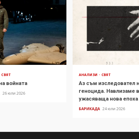
СВЯТ
АНАЛИЗИ
СВЯТ
на войната
Аз съм изследовател 
геноцида. Навлизаме 
А
26 юли 2026
ужасяваща нова епоха
БАРИКАДА
24 юли 2026