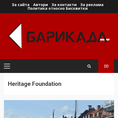
Skip
За сайта
Автори
За контакти
За реклама
Политика относно Бисквитки
to
content
Primary
Menu
Heritage Foundation