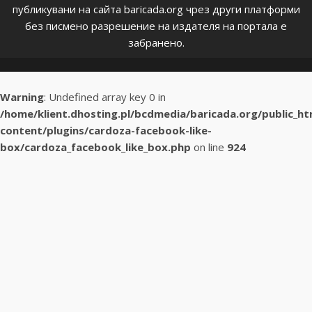
публикувани на сайта baricada.org чрез други платформи
без писмено разрешение на издателя на портала е
забранено.
Warning
: Undefined array key 0 in
/home/klient.dhosting.pl/bcdmedia/baricada.org/public_h
content/plugins/cardoza-facebook-like-
box/cardoza_facebook_like_box.php
on line
924