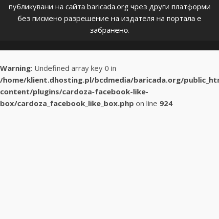
публикувани на сайта baricada.org чрез други платформи
без писмено разрешение на издателя на портала е
забранено.
Warning
: Undefined array key 0 in
/home/klient.dhosting.pl/bcdmedia/baricada.org/public_h
content/plugins/cardoza-facebook-like-
box/cardoza_facebook_like_box.php
on line
924