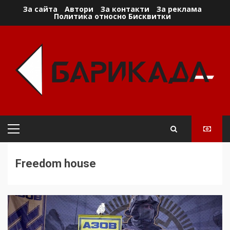
Skip
За сайта
Автори
За контакти
За реклама
Политика относно Бисквитки
to
content
Primary
Menu
Freedom house