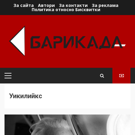
Skip
За сайта
Автори
За контакти
За реклама
Политика относно Бисквитки
to
content
Primary
Menu
Уикилийкс