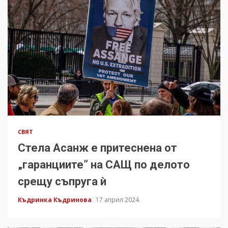
СВЯТ
Стела Асанж е притеснена от
„гаранциите” на САЩ по делото
срещу съпруга ѝ
Къдринка Къдринова
17 април 2024