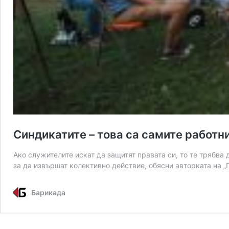
Синдикатите – това са самите работн
Ако служителите искат да защитят правата си, то те трябва 
за да извършат колективно действие, обясни авторката на „
Барикада