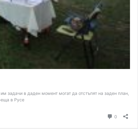
е им задачи в даден момент могат да отстъпят на заден план,
реща в Русе
коментар
0