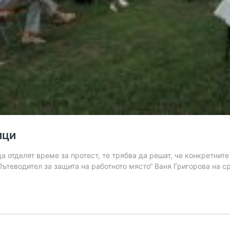
ици
да отделят време за протест, те трябва да решат, че конкретнит
Пътеводител за защита на работното място“ Ваня Григорова на с