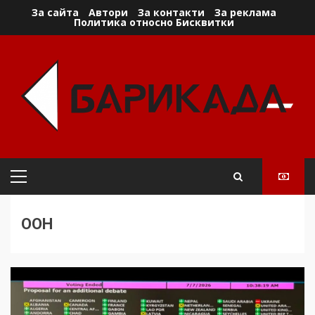
Skip
За сайта
Автори
За контакти
За реклама
Политика относно Бисквитки
to
content
Primary
Menu
ООН